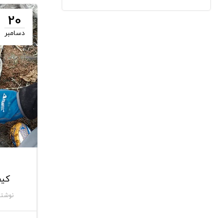
20
دسامبر
کیف
نوشته