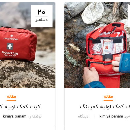
20
دسامبر
مقاله
مقاله
 کمک اولیه کمپینگ
کیت کمک اولیه کو
‌ی:
kimiya panam
1
دیدگاه
نوشته‌ی:
kimiya panam