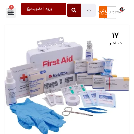
0
خروج
ورود | عضویت
فروش
۰۹۳۹۸۹۶۴۷۰۹
عمده
17
دسامبر