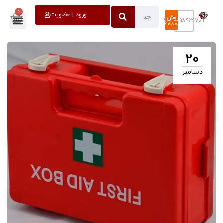
0
خروج
ورود | عضویت
فروش
۰۹۳۹۸۹۶۴۷۰۹
عمده
20
دسامبر