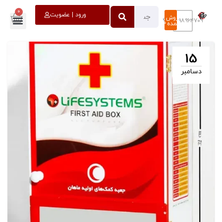
0
خروج
ورود | عضویت
فروش
۰۹۳۹۸۹۶۴۷۰۹
عمده
15
دسامبر