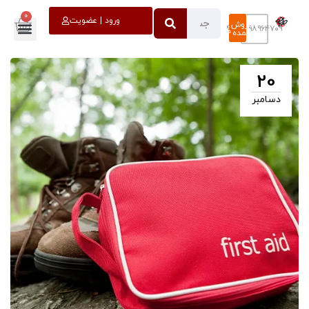
0
خروج
ورود | عضویت
فروش
۰۹۳۹۸۹۶۴۷۰۹
عمده
20
دسامبر