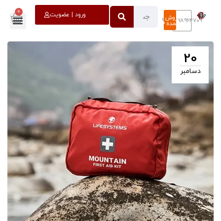
0
خروج
ورود | عضویت
فروش
۰۹۳۹۸۹۶۴۷۰۹
عمده
20
دسامبر