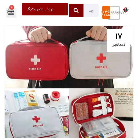
0
خروج
ورود | عضویت
فروش
۰۹۳۹۸۹۶۴۷۰۹
عمده
17
دسامبر