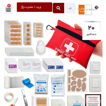
0
خروج
ورود | عضویت
فروش
۰۹۳۹۸۹۶۴۷۰۹
عمده
20
دسامبر