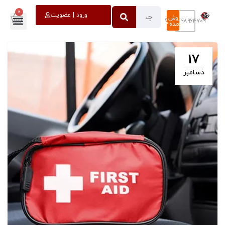
0
خروج
ورود | عضویت
فروش
۰۹۳۹۸۹۶۴۷۰۹
عمده
17
دسامبر