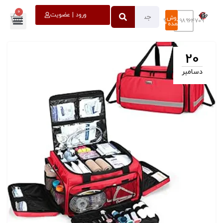
0
خروج
ورود | عضویت
فروش
۰۹۳۹۸۹۶۴۷۰۹
عمده
20
دسامبر