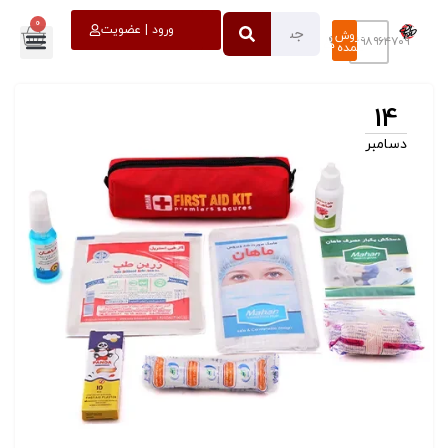
0
خروج
ورود | عضویت
فروش
۰۹۳۹۸۹۶۴۷۰۹
عمده
14
دسامبر