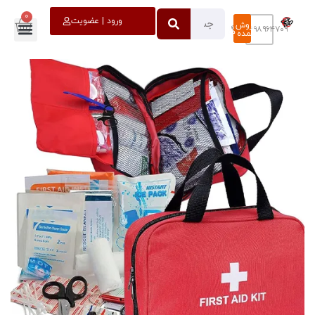
0
خروج
ورود | عضویت
فروش
۰۹۳۹۸۹۶۴۷۰۹
عمده