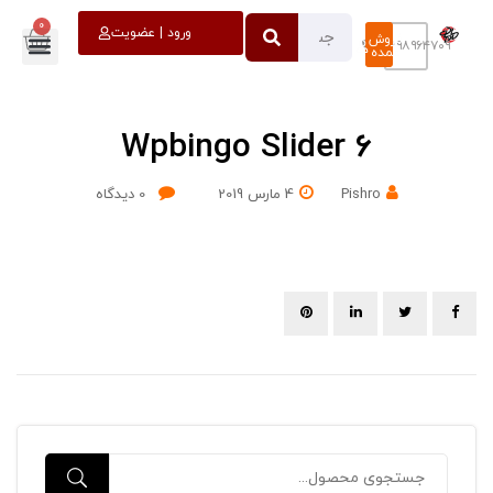
0
خروج
ورود | عضویت
فروش
۰۹۳۹۸۹۶۴۷۰۹
عمده
Wpbingo Slider 6
Pishro
4 مارس 2019
0
دیدگاه